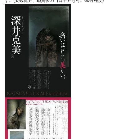
す。(要観覧券、鑑賞後の当日半券も可。60分程度)