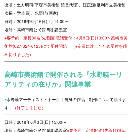
出演：土方明司(平塚市美術館 館長代理)、江尻潔(足利市立美術館
次長・学芸員)、水野暁(画家)
日時：2018年6月16日(土) 14:00〜
場所：
高崎市南公民館 5階 講義室
※要予約、定員80名(先着順)
電話受付：4月8日(日)10:00〜高崎市美
術
館(027-324-6125)にて受付開始 （※定員に達したため受付を締
め切りました）
高崎市美術館で開催される『水野暁ーリ
アリティの在りか』関連事業
◾️
水野暁アーティスト・トーク｜自身の作品・制作について語りま
す
（終了しました）
日時：2018年6月3日(日) 15:00〜
場所：高崎市南公民館 5階 講義室
※要予約、定員80名(先着順)
電話