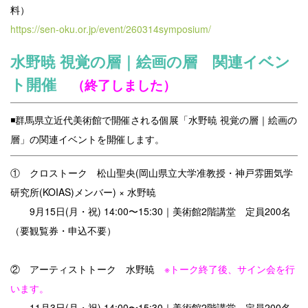
料）
https://sen-oku.or.jp/event/260314symposium/
水野暁 視覚の層｜絵画の層 関連イベン
ト開催
（終了しました）
◾️群馬県立近代美術館で開催される個展「水野暁 視覚の層｜絵画の
層」の関連イベントを開催します。
① クロストーク 松山聖央(岡山県立大学准教授・神戸雰囲気学
研究所(KOIAS)メンバー) × 水野暁
9月15日(月・祝) 14:00〜15:30｜美術館2階講堂 定員200名
（要観覧券・申込不要）
② アーティストトーク 水野暁
※トーク終了後、サイン会を行
います。
11月3日(月・祝) 14:00〜15:30｜美術館2階講堂 定員200名