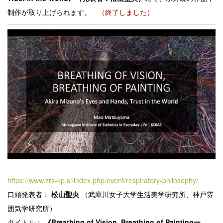
制作が取り上げられます。
（終了しました）
https://www.zrs-kp.si/index.php/event/respiratory-philosophy/
口頭発表者：
松山聖央
（武庫川女子大学生活美学研究所、神戸雰
囲気学研究所）
タイトル：
《Breathing of Vision, Breathing of Paintingー