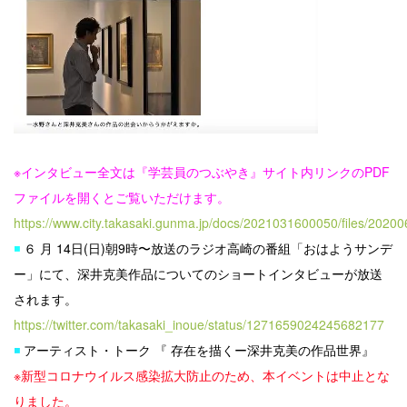
※インタビュー全文は『学芸員のつぶやき』サイト内リンクのPDF
ファイルを開くとご覧いただけます。
https://www.city.takasaki.gunma.jp/docs/2021031600050/files/20200
◾️
６
月
14日(日)朝9時〜放送のラジオ高崎の番組「おはようサンデ
ー」にて、深井克美作品についてのショートインタビューが放送
されます。
https://twitter.com/takasaki_inoue/status/1271659024245682177
◾️
アーティスト・トーク
『
存在を描くー深井克美の作品世界』
※新型コロナウイルス感染拡大防止のため、本イベントは中止とな
りました。