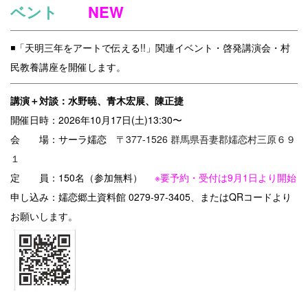
ベント
NEW
◾️「天明三年をアートで伝える!!」関連イベント・啓発講演会・村
民教養講座を開催します。
講演＋対談：水野暁、青木宏展、陳正捷
開催日時：2026年10月17日(土)13:30〜
会 場：サーラ嬬恋
〒377-1526 群馬県吾妻郡嬬恋村三原６９
１
定 員：150名（参加無料）
※要予約・受付は9月1日より開始
申し込み：嬬恋郷土資料館 0279-97-3405、またはQRコードより
お願いします。