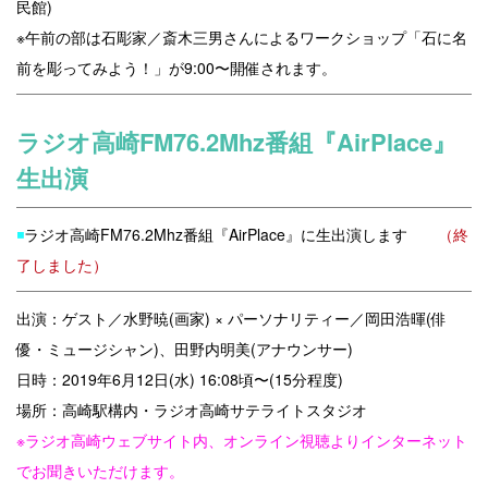
民館)
※午前の部は石彫家／斎木三男さんによるワークショップ「石に名
前を彫ってみよう！」が9:00〜開催されます。
ラジオ高崎FM76.2Mhz番組『AirPlace』
生出演
◾️
ラジオ高崎FM76.2Mhz番組『AirPlace』に生出演します
（終
了しました）
出演：ゲスト／水野暁(画家) × パーソナリティー／岡田浩暉(俳
優・ミュージシャン)、田野内明美(アナウンサー)
日時：2019年6月12日(水) 16:08頃〜(15分程度)
場所：高崎駅構内・ラジオ高崎サテライトスタジオ
※ラジオ高崎ウェブサイト内、オンライン視聴よりインターネット
でお聞きいただけます。