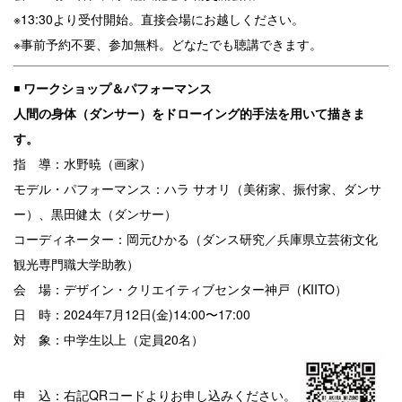
※13:30より受付開始。直接会場にお越しください。
※事前予約不要、参加無料。どなたでも聴講できます。
◾️
ワークショップ＆パフォーマンス
人間の身体（ダンサー）をドローイング的手法を用いて描きま
す。
指 導：水野暁（画家）
モデル・パフォーマンス：ハラ サオリ（美術家、振付家、ダンサ
ー）、黒田健太（ダンサー）
コーディネーター：岡元ひかる（ダンス研究／兵庫県立芸術文化
観光専門職大学助教）
会 場：デザイン・クリエイティブセンター神戸（KIITO）
日 時：2024年7月12日(金)14:00〜17:00
対 象：中学生以上（定員20名）
申 込：右記QRコードよりお申し込みください。