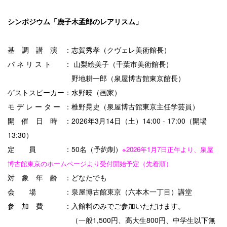
シンポジウム
「鹿子木孟郎のレアリスム」
基 調 講 演 ：志賀秀孝（クヴェレ美術館長）
パ ネ リ ス ト ：
山梨絵美子（千葉市美術館長）
野地耕一郎（泉屋博古館東京館長）
ゲストスピーカー：水野暁（画家）
モ デ レ ー タ ー ：椎野晃史（泉屋博古館東京主任学芸員）
開 催 日 時 ：2026年3月14日（土）14:00 - 17:00（開場
13:30）
定 員 ：50名（予約制）
※2026年1月7日正午より、泉屋
博古館東京のホームページより受付開始予定（先着順）
対 象 年 齢 ：どなたでも
会 場 ：泉屋博古館東京（六本木一丁目）講堂
参 加 費 ：入館料のみでご参加いただけます。
（一般1,500円、高大生800円、中学生以下無