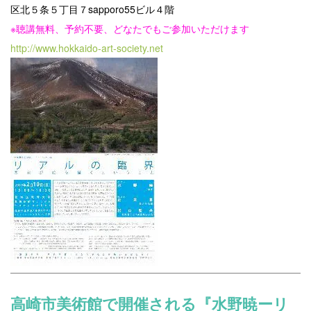
区北５条５丁目７sapporo55ビル４階
※聴講無料、予約不要、どなたでもご参加いただけます
http://www.hokkaido-art-society.net
高崎市美術館で開催される『水野暁ーリ