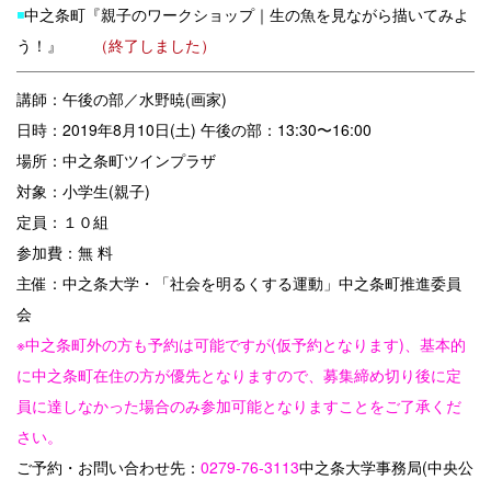
◾️
中之条町『親子のワークショップ｜生の魚を見ながら描いてみよ
う！』
（終了しました）
講師：午後の部／水野暁(画家)
日時：2019年8月10日(土) 午後の部：13:30〜16:00
場所：中之条町ツインプラザ
対象：小学生(親子)
定員：１０組
参加費：無 料
主催：中之条大学・「社会を明るくする運動」中之条町推進委員
会
※中之条町外の方も予約は可能ですが(仮予約となります)、基本的
に中之条町在住の方が優先となりますので、募集締め切り後に定
員に達しなかった場合のみ参加可能となりますことをご了承くだ
さい。
ご予約・お問い合わせ先：
0279-76-3113
中之条大学事務局(中央公