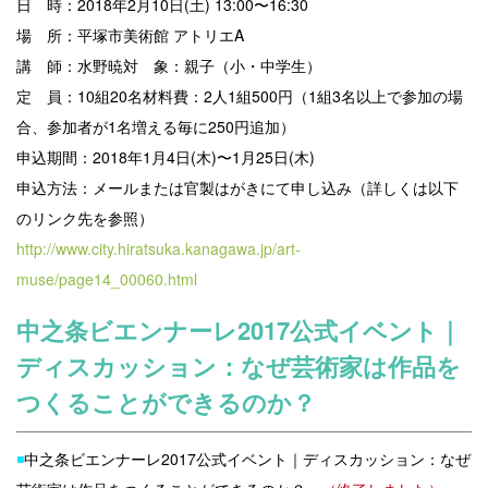
日 時：2018年2月10日(土) 13:00〜16:30
場 所：平塚市美術館 アトリエA
講 師：水野暁
対 象：親子（小・中学生）
定 員：10組20名
材料費：2人1組500円（1組3名以上で参加の場
合、参加者が1名増える毎に250円追加）
申込期間：2018年1月4日(木)〜1月25日(木)
申込方法：メールまたは官製はがきにて申し込み（詳しくは以下
のリンク先を参照）
http://www.city.hiratsuka.kanagawa.jp/art-
muse/page14_00060.html
中之条ビエンナーレ2017公式イベント｜
ディスカッション：なぜ芸術家は作品を
つくることができるのか？
◾️
中之条ビエンナーレ2017公式イベント｜ディスカッション：なぜ