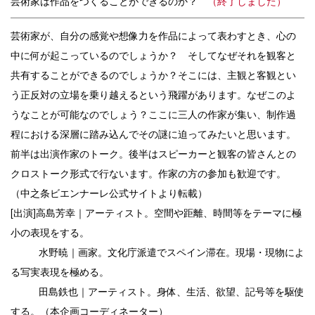
芸術家は作品をつくることができるのか？
（
終了しました）
芸術家が、自分の感覚や想像力を作品によって表わすとき、心の
中に何が起こっているのでしょうか？ そしてなぜそれを観客と
共有することができるのでしょうか？そこには、主観と客観とい
う正反対の立場を乗り越えるという飛躍があります。なぜこのよ
うなことが可能なのでしょう？ここに三人の作家が集い、制作過
程における深層に踏み込んでその謎に迫ってみたいと思います。
前半は出演作家のトーク。後半はスピーカーと観客の皆さんとの
クロストーク形式で行ないます。作家の方の参加も歓迎です。
（中之条ビエンナーレ公式サイトより転載）
[出演]
高島芳幸｜
アーティスト。空間や距離、時間等をテーマに極
小の表現をする。
水野暁｜
画家。文化庁派遣でスペイン滞在。現場・現物によ
る写実表現を極める。
田島鉄也｜
アーティスト。身体、生活、欲望、記号等を駆使
する。（本企画コーディネーター）