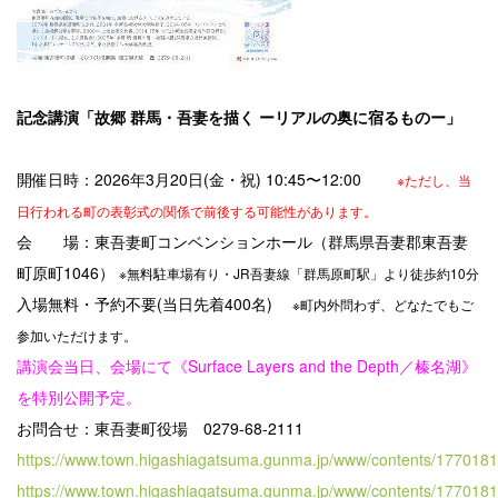
記念講演「故郷 群馬・吾妻を描く ーリアルの奥に宿るものー」
開催日時：2026年3月20日(金・祝) 10:45〜12:00
※ただし、当
日行われる町の表彰式の関係で前後する可能性があります。
会 場：東吾妻町コンベンションホール（群馬県吾妻郡東吾妻
町原町1046）
※無料駐車場有り・JR吾妻線「群馬原町駅」より徒歩約10分
入場無料・予約不要(当日先着400名)
※町内外問わず、どなたでもご
参加いただけます。
講演会当日、会場にて《Surface Layers and the Depth／榛名湖》
を特別公開予定。
お問合せ：東吾妻町役場 0279-68-2111
https://www.town.higashiagatsuma.gunma.jp/www/contents/1770181
https://www.town.higashiagatsuma.gunma.jp/www/contents/177018119